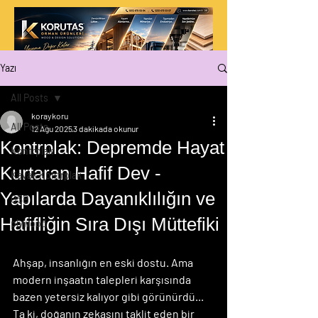
Yazı
All Posts
koraykoru
All Posts
12 Ağu 2025
3 dakikada okunur
Kontrplak: Depremde Hayat
Kontrplak
Kurtaran Hafif Dev -
Kavak Kontrplak
Yapılarda Dayanıklılığın ve
OSB
Hafifliğin Sıra Dışı Müttefiki
plywood
Ahşap, insanlığın en eski dostu. Ama 
modern inşaatın talepleri karşısında 
bazen yetersiz kalıyor gibi görünürdü... 
Ta ki, doğanın zekasını taklit eden bir 