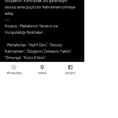
oluşabilir. Kontrplak, bu geleceğin 
sessiz ama güçlü bir kahramanı olmaya 
aday.
---
Kısaca : Makalenin Yaratıcı ve 
Vurguladığı Noktalar:
   Metaforlar: "Hafif Dev", "Sessiz 
Kahraman", "Doğanın Zekasını Taklit", 
"Omurga", "Kutu Etkisi".
   Teknik Kavramların Basit Açıklaması: 
Esneklik, rijit diyafram, kütle etkisi, 
WhatsApp
Adres
iletişim
enerji sönümleme, prefabrikasyon, 
Mass Timber kavramları teknik detaya 
boğulmadan, işlevleri vurgulanarak 
açıklandı.
   Deprem Mühendisliği ile Doğrudan 
Bağlantı: Makale sürekli olarak 
kontrplağın özelliklerini (esneklik, 