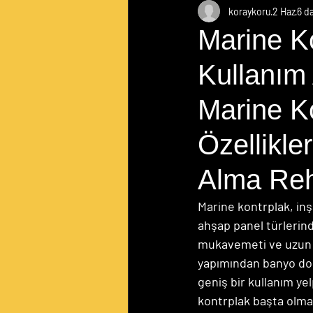
koraykoru
2 Haz
6 d
Marine Ko
Kullanım 
Marine Ko
Özellikle
Alma Reh
Marine kontrplak, inş
ahşap panel türlerind
mukavemeti ve uzun ö
yapımından banyo dol
geniş bir kullanım ye
kontrplak başta olma