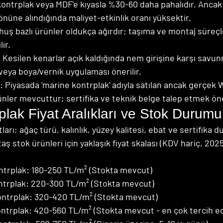
kontrplak veya MDF'e kıyasla %30-60 daha pahalıdır. Ancak
 önüne alındığında maliyet-etkinlik oranı yüksektir.
e huş bazlı ürünler oldukça ağırdır; taşıma ve montaj süreçl
ir.
Kesilen kenarlar açık kaldığında nem girişine karşı savunma
eya boya/vernik uygulaması önerilir.
arı: Piyasada 'marine kontrplak' adıyla satılan ancak gerçek
nler mevcuttur; sertifika ve teknik belge talep etmek öne
plak Fiyat Aralıkları ve Stok Durumu
ları; ağaç türü, kalınlık, yüzey kalitesi, ebat ve sertifika
ş stok ürünleri için yaklaşık fiyat skalası (KDV hariç, 202
trplak: 180-250 TL/m² (Stokta mevcut)
trplak: 220-300 TL/m² (Stokta mevcut)
ntrplak: 320-420 TL/m² (Stokta mevcut)
trplak: 420-560 TL/m² (Stokta mevcut - en çok tercih edil