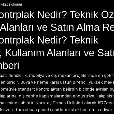
akikada okunur
ntrplak Nedir? Teknik Özel
Alanları ve Satın Alma R
ntrplak Nedir? Teknik 
r, Kullanım Alanları ve Sat
beri
aat, denizcilik, mobilya ve dış mekân projelerinde en çok t
en biridir. Suya ve neme karşı üstün direnci, yüksek meka
mrüyle standart kontrplaktan belirgin biçimde ayrılan bu
aplarına, dış cephe kaplamalarından endüstriyel kalıp sis
lpazesine sahiptir. Korutaş Orman Ürünleri olarak 1977'de
k üzere tüm ahşap panel çeşitlerini stoktan temin ediyor