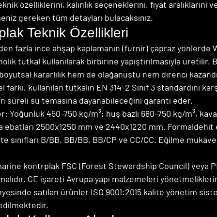
nik özelliklerini, kalınlık seçeneklerini, fiyat aralıklarını v
eniz gereken tüm detayları bulacaksınız.
lak Teknik Özellikleri
rden fazla ince ahşap kaplamanın (furnir) çapraz yönlerde
olik tutkal kullanılarak birbirine yapıştırılmasıyla üretilir. 
oyutsal kararlılık hem de olağanüstü nem direnci kazandır
farkı, kullanılan tutkalın EN 314-2 Sınıf 3 standardını karş
n süreli su temasına dayanabileceğini garanti eder.
er: Yoğunluk 450-750 kg/m³; huş bazlı 680-750 kg/m³, kava
a ebatları 2500x1250 mm ve 2440x1220 mm. Formaldehit e
lite sınıfları B/BB, BB/BB, BB/CP ve CC/CC. Eğilme mukav
i marine kontrplak FSC (Forest Stewardship Council) veya 
lmalıdır. CE işareti Avrupa yapı malzemeleri yönetmelikler
yesinde satılan ürünler ISO 9001:2015 kalite yönetim sist
edilmektedir.