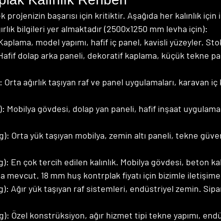
 projenizin başarısı için kritiktir. Aşağıda her kalınlık için 
ğırlık bilgileri yer almaktadır (2500x1250 mm levha için):
Kaplama, model yapımı, hafif iç panel, kavisli yüzeyler. St
Hafif dolap arka paneli, dekoratif kaplama, küçük tekne par
 Orta ağırlık taşıyan raf ve panel uygulamaları, karavan iç
: Mobilya gövdesi, dolap yan paneli, hafif inşaat uygulamal
): Orta yük taşıyan mobilya, zemin altı paneli, tekne güver
: En çok tercih edilen kalınlık. Mobilya gövdesi, beton kal
 mevcut. 18 mm huş kontrplak fiyatı için bizimle iletişime
): Ağır yük taşıyan raf sistemleri, endüstriyel zemin. Sipa
): Özel konstrüksiyon, ağır hizmet tipi tekne yapımı, endü