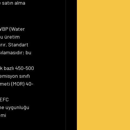
e satın alma 
 WBP (Water 
Bu üretim 
ır. Standart 
ılamasıdır; bu 
k bazlı 450-500 
misyon sınıfı 
emeti (MOR) 40-
PEFC 
ine uygunluğu 
emi 