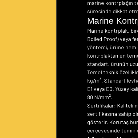
marine kontrplağın tek
sürecinde dikkat etm
Marine Kontrp
Marine kontrplak, bi
Boiled Proof) veya fen
yöntemi, ürüne hem b
kontrplaktan en temel 
standart, ürünün uzu
Temel teknik özellikl
kg/m³. Standart levh
E1 veya E0. Yüzey ka
80 N/mm².
Sertifikalar: Kalitel
sertifikasına sahip o
gösterir. Korutaş bün
çerçevesinde temin 