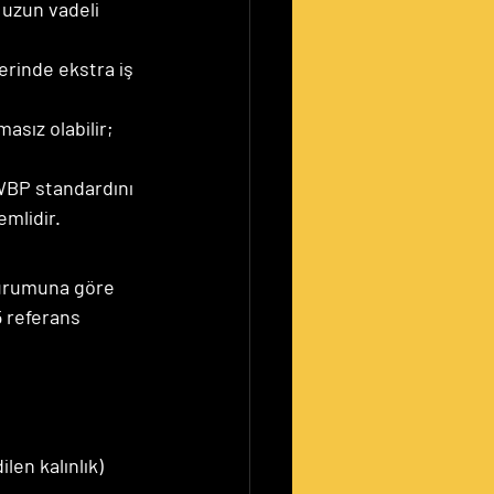
 uzun vadeli 
erinde ekstra iş 
sız olabilir; 
 WBP standardını 
mlidir.
 durumuna göre 
5 referans 
en kalınlık)