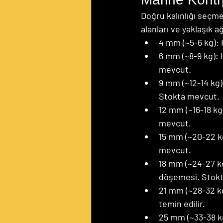
Doğru kalınlığı seçmek
alanları ve yaklaşık a
4 mm (~5-6 kg): 
6 mm (~8-9 kg): 
mevcut.
9 mm (~12-14 kg):
Stokta mevcut.
12 mm (~16-18 kg)
mevcut.
15 mm (~20-22 kg
mevcut.
18 mm (~24-27 kg)
döşemesi. Stokta
21 mm (~28-32 kg
temin edilir.
25 mm (~33-38 kg