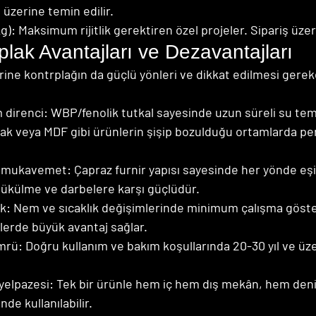
 üzerine temin edilir.
: Maksimum rijitlik gerektiren özel projeler. Sipariş üzeri
lak Avantajları ve Dezavantajları
ine kontrplağın da güçlü yönleri ve dikkat edilmesi gerek
direnci: WBP/fenolik tutkal sayesinde uzun süreli su tem
ak veya MDF gibi ürünlerin şişip bozulduğu ortamlarda pe
mukavemet: Çapraz furnir yapısı sayesinde her yönde eşi
bükülme ve darbelere karşı güçlüdür.
lık: Nem ve sıcaklık değişimlerinde minimum çalışma göste
lerde büyük avantaj sağlar.
rü: Doğru kullanım ve bakım koşullarında 20-30 yıl ve üz
.
elpazesi: Tek bir ürünle hem iç hem dış mekân, hem deni
nde kullanılabilir.