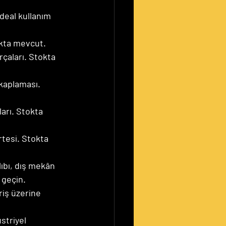
ideal kullanım 
okta mevcut.
çaları. Stokta 
 kaplaması. 
arı. Stokta 
tesi. Stokta 
ıbı, dış mekân 
 geçin.
riş üzerine 
striyel 