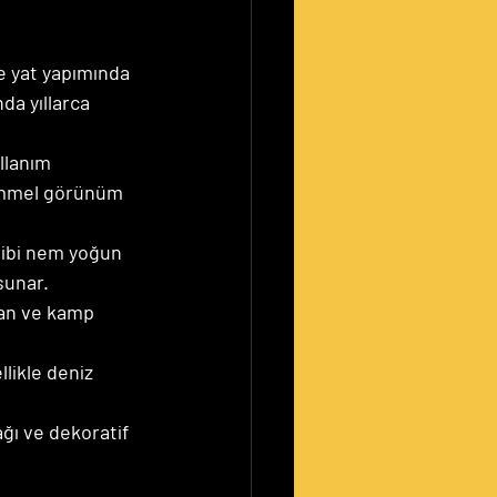
e yat yapımında 
da yıllarca 
llanım 
kemmel görünüm 
gibi nem yoğun 
sunar.
an ve kamp 
likle deniz 
ı ve dekoratif 