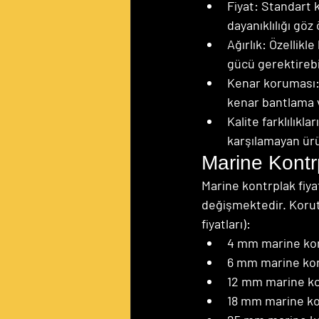
Fiyat: Standart 
dayanıklılığı göz
Ağırlık: Özellikl
gücü gerektirebil
Kenar koruması: 
kenar bantlama v
Kalite farklılıkl
karşılamayan ürü
Marine Kontr
Marine kontrplak fiyat
değişmektedir. Koruta
fiyatları):
4 mm marine kon
6 mm marine kon
12 mm marine ko
18 mm marine kon