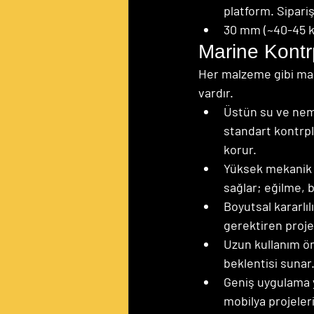
platform. Sipariş
30 mm (~40-45 kg)
Marine Kontrp
Her malzeme gibi mar
vardır.
Üstün su ve nem 
standart kontrpl
korur.
Yüksek mekanik 
sağlar; eğilme, 
Boyutsal kararlı
gerektiren proje
Uzun kullanım öm
beklentisi sunar
Geniş uygulama y
mobilya projeleri