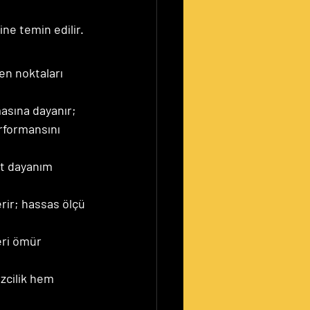
ne temin edilir.
en noktaları 
asına dayanır; 
rformansını 
t dayanım 
rir; hassas ölçü 
eri ömür 
zcilik hem 