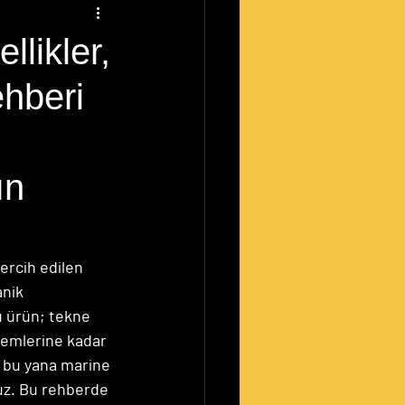
likler,
ehberi
ın 
ercih edilen 
nik 
 ürün; tekne 
temlerine kadar 
n bu yana marine 
uz. Bu rehberde 