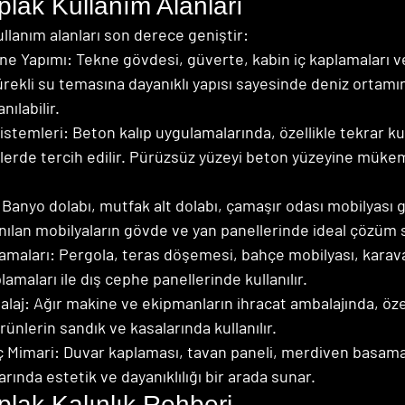
plak Kullanım Alanları
llanım alanları son derece geniştir:
kne Yapımı: Tekne gövdesi, güverte, kabin iç kaplamaları v
Sürekli su temasına dayanıklı yapısı sayesinde deniz ortamın
ılabilir.
istemleri: Beton kalıp uygulamalarında, özellikle tekrar ku
elerde tercih edilir. Pürüzsüz yüzeyi beton yüzeyine mü
 Banyo dolabı, mutfak alt dolabı, çamaşır odası mobilyası 
nılan mobilyaların gövde ve yan panellerinde ideal çözüm 
amaları: Pergola, teras döşemesi, bahçe mobilyası, karav
plamaları ile dış cephe panellerinde kullanılır.
laj: Ağır makine ve ekipmanların ihracat ambalajında, özel
rünlerin sandık ve kasalarında kullanılır.
 Mimari: Duvar kaplaması, tavan paneli, merdiven basamağ
ında estetik ve dayanıklılığı bir arada sunar.
plak Kalınlık Rehberi