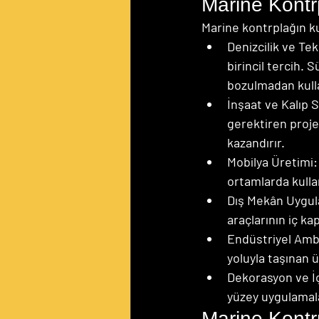
Marine Kontr
Marine kontrplağın ku
Denizcilik ve Te
birincil tercih. 
bozulmadan kullan
İnşaat ve Kalıp S
gerektiren proj
kazandırır.
Mobilya Üretimi:
ortamlarda kulla
Dış Mekân Uygul
araçlarının iç ka
Endüstriyel Amba
yoluyla taşınan ü
Dekorasyon ve İç
yüzey uygulamalar
Marine Kontr