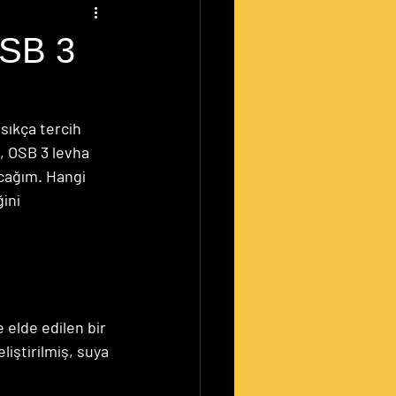
OSB 3
sıkça tercih 
, OSB 3 levha 
cağım. Hangi 
ini 
elde edilen bir 
iştirilmiş, suya 