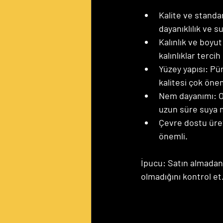
Kalite ve standar
dayanıklılık ve s
Kalınlık ve boyut
kalınlıklar terci
Yüzey yapısı:
 Pü
kalitesi çok önem
Nem dayanımı:
 
uzun süre suya 
Çevre dostu üre
önemli.
İpucu: Satın almadan
olmadığını kontrol et