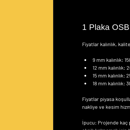
1 Plaka OSB
Fiyatlar kalınlık, kali
9 mm kalınlık: 15
12 mm kalınlık: 
15 mm kalınlık: 
18 mm kalınlık: 3
Fiyatlar piyasa koşul
nakliye ve kesim hizme
İpucu: Projende kaç 