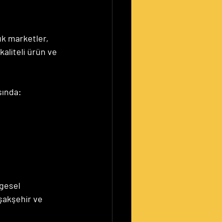
k marketler, 
aliteli ürün ve 
sında:
lgesel 
şakşehir ve 