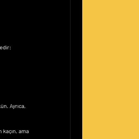
dedir:
ün. Ayrıca, 
n kaçın, ama 