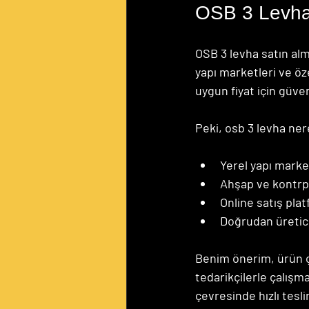
OSB 3 Levha
OSB 3 levha satın alm
yapı marketleri ve öz
uygun fiyat için güve
Peki, osb 3 levha ner
Yerel yapı marke
Ahşap ve kontrpl
Online satış plat
Doğrudan üretici
Benim önerim, ürün çe
tedarikçilerle çalışm
çevresinde hızlı tesl