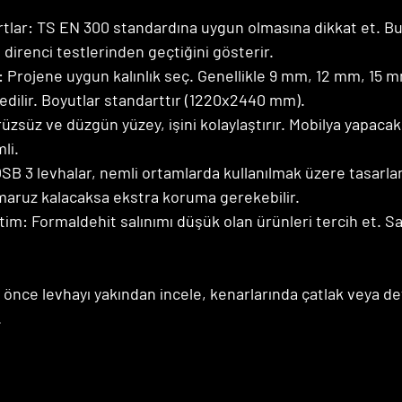
tlar:
 TS EN 300 standardına uygun olmasına dikkat et. Bu
u direnci testlerinden geçtiğini gösterir.
:
 Projene uygun kalınlık seç. Genellikle 9 mm, 12 mm, 15 
h edilir. Boyutlar standarttır (1220x2440 mm).
rüzsüz ve düzgün yüzey, işini kolaylaştırır. Mobilya yapaca
li.
OSB 3 levhalar, nemli ortamlarda kullanılmak üzere tasarla
maruz kalacaksa ekstra koruma gerekebilir.
tim:
 Formaldehit salınımı düşük olan ürünleri tercih et. Sağ
 önce levhayı yakından incele, kenarlarında çatlak veya d
.