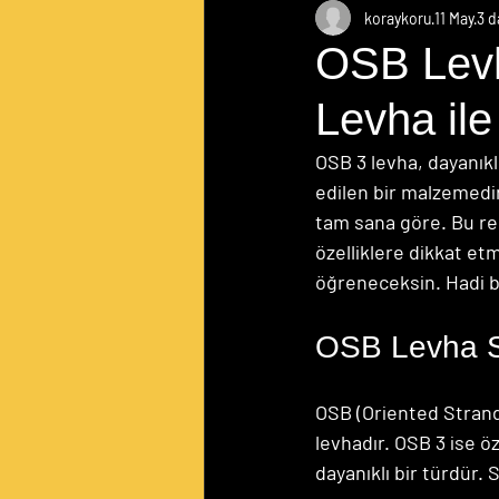
koraykoru
11 May
3 d
OSB Levh
Levha ile
OSB 3 levha, dayanıkl
edilen bir malzemedi
tam sana göre. Bu re
özelliklere dikkat et
öğreneceksin. Hadi b
OSB Levha Sa
OSB (Oriented Strand 
levhadır. OSB 3 ise ö
dayanıklı bir türdür. 