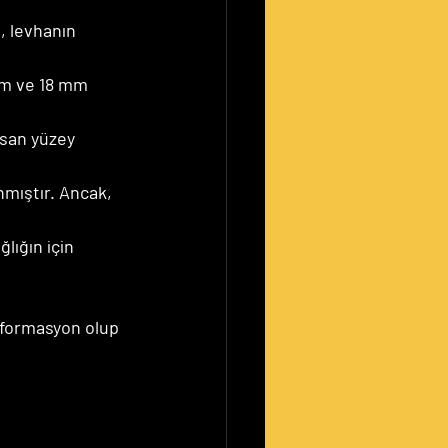
, levhanın 
mm ve 18 mm 
ksan yüzey 
nmıştır. Ancak, 
lığın için 
eformasyon olup 