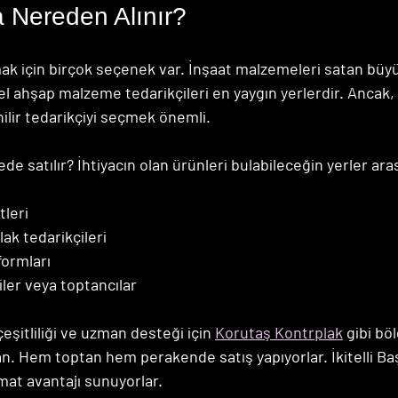
 Nereden Alınır?
ak için birçok seçenek var. İnşaat malzemeleri satan büyü
el ahşap malzeme tedarikçileri en yaygın yerlerdir. Ancak, k
nilir tedarikçiyi seçmek önemli.
ede satılır?
 İhtiyacın olan ürünleri bulabileceğin yerler ara
tleri
ak tedarikçileri
formları
ler veya toptancılar
şitliliği ve uzman desteği için 
Korutaş Kontrplak
 gibi bö
an. Hem toptan hem perakende satış yapıyorlar. İkitelli Ba
imat avantajı sunuyorlar.