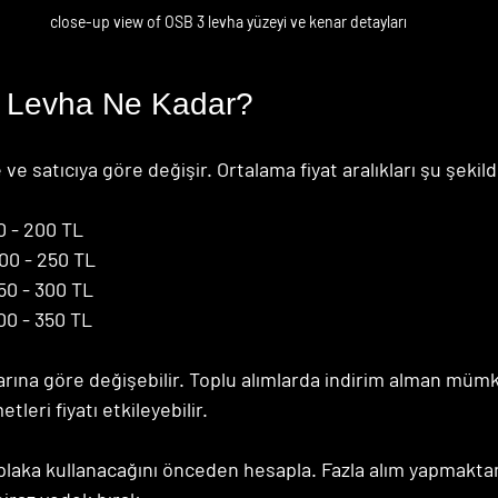
close-up view of OSB 3 levha yüzeyi ve kenar detayları
 Levha Ne Kadar?
te ve satıcıya göre değişir. Ortalama fiyat aralıkları şu şekil
0 - 200 TL
200 - 250 TL
250 - 300 TL
00 - 350 TL
larına göre değişebilir. Toplu alımlarda indirim alman mümk
tleri fiyatı etkileyebilir.
plaka kullanacağını önceden hesapla. Fazla alım yapmakta