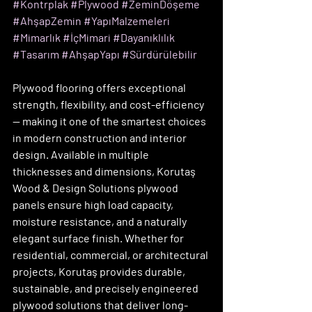
#Kontrplak
#Plywood
#ZeminDöşeme
#AhşapZemin
#YapıMalzemeleri
#Mimarlık
#İçMimari
#Dayanıklılık
#Tasarım
#AhşapYapı
#Sürdürülebilir
Plywood flooring offers exceptional 
strength, flexibility, and cost-efficiency 
— making it one of the smartest choices 
in modern construction and interior 
design. Available in multiple 
thicknesses and dimensions, Korutaş 
Wood & Design Solutions plywood 
panels ensure high load capacity, 
moisture resistance, and a naturally 
elegant surface finish. Whether for 
residential, commercial, or architectural 
projects, Korutaş provides durable, 
sustainable, and precisely engineered 
plywood solutions that deliver long-