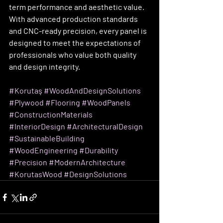
term performance and aesthetic value. 
With advanced production standards 
and CNC-ready precision, every panel is 
designed to meet the expectations of 
professionals who value both quality 
and design integrity.
#Korutaş
#WoodAndDesignSolutions
#Plywood
#Flooring
#WoodPanels
#ConstructionMaterials
#InteriorDesign
#ArchitecturalDesign
#SustainableBuilding
#WoodEngineering
#Durability
#Precision
#ModernArchitecture
#KorutasWood
#DesignSolutions