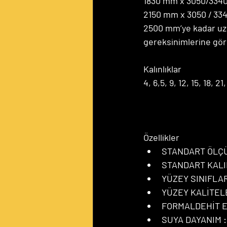
1830 mm x 3050/334
2150 mm x 3050 / 3
2500 mm’ye kadar uzu
gereksinimlerine göre 
Kalınlıklar
4, 6,5, 9, 12, 15, 18, 
Özellikler
STANDART ÖLÇÜ 
STANDART KALINL
YÜZEY SINIFLARI : 
YÜZEY KALİTELER
FORMALDEHİT E
SUYA DAYANIM 