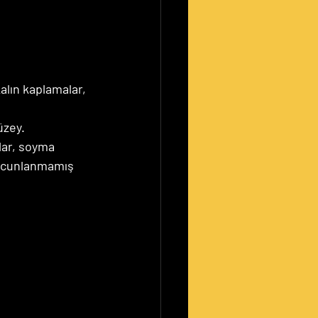
alın kaplamalar, 
üzey.
lar, soyma 
 Macunlanmamış 