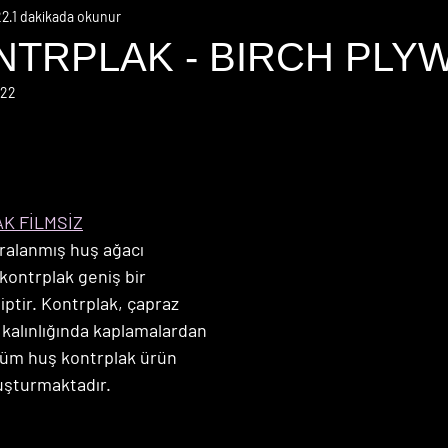
22
1 dakikada okunur
NTRPLAK - BIRCH PL
022
K FİLMSİZ
ralanmış huş ağacı 
kontrplak geniş bir 
ptir. Kontrplak, çapraz 
 kalınlığında kaplamalardan 
tüm huş kontrplak ürün 
luşturmaktadır.