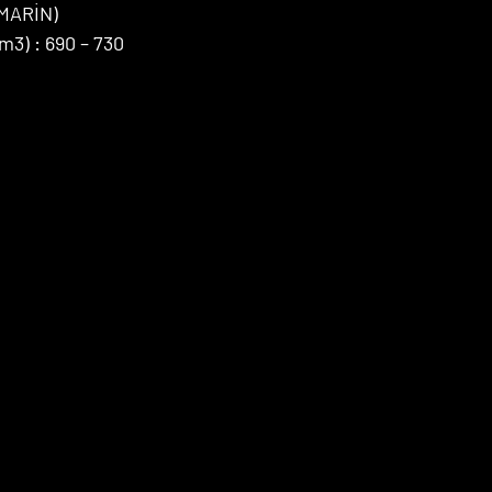
MARİN)
3) : 690 – 730