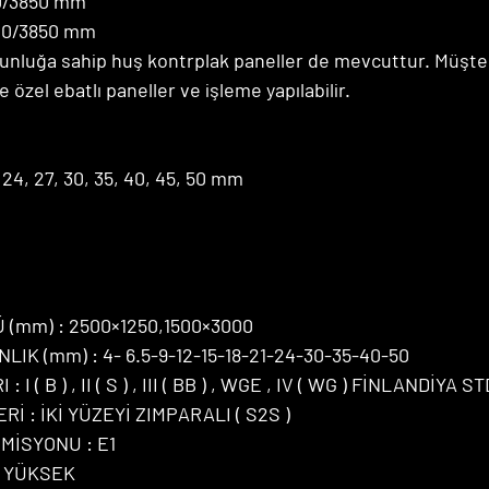
0/3850 mm
340/3850 mm
nluğa sahip huş kontrplak paneller de mevcuttur. Müşter
özel ebatlı paneller ve işleme yapılabilir.
21, 24, 27, 30, 35, 40, 45, 50 mm
(mm) : 2500×1250,1500×3000
IK (mm) : 4- 6.5-9-12-15-18-21-24-30-35-40-50
I ( B ) , II ( S ) , III ( BB ) , WGE , IV ( WG ) FİNLANDİYA ST
İ : İKİ YÜZEYİ ZIMPARALI ( S2S )
MİSYONU : E1
: YÜKSEK