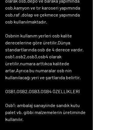
olarak osb,depo ve baraka yapımında 
osb,kamyon ve tır karoseri yapımında 
osb,raf ,dolap ve çekmece yapımında 
osb kullanılmaktadır.
Osbnin kullanım yerleri osb kalite 
derecelerine göre üretilir.Dünya 
standartlarında osb de 4 derece vardır. 
osb1,osb2,osb3,osb4 olarak 
üretilir.numara arttıkca kalitede 
artar.Ayrıca bu numaralar osb nin 
kullanılacağı yeri ve şartlarıda belirtir.
OSB1,OSB2,OSB3,OSB4 ÖZELLİKLERİ
Osb1: ambalaj sanayiinde sandık kutu 
palet vb. gibbi malzemelerin üretiminde 
kullanılır.