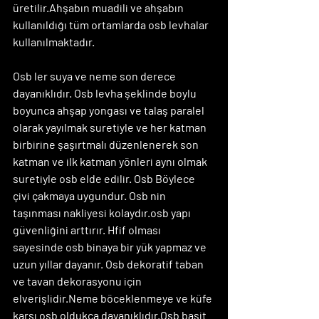
üretilir.Ahşabın muadili ve ahşabın 
kullanıldığı tüm ortamlarda osb levhalar 
kullanılmaktadır.
Osb ler suya ve neme son derece 
dayanıklıdır. Osb levha şeklinde boylu 
boyunca ahşap yongası ve talaş paralel 
olarak yayılmak suretiyle ve her katman 
birbirine şaşırtmalı düzenlenerek son 
katman ve ilk katman yönleri aynı olmak 
suretiyle osb elde edilir. Osb Böylece 
çivi çakmaya uygundur. Osb nin 
taşınması nakliyesi kolaydır.osb yapı 
güvenliğini arttırır. Hfif olması 
sayesinde osb binaya bir yük yapmaz ve 
uzun yıllar dayanır. Osb dekoratif taban 
ve tavan dekorasyonu için 
elverişlidir.Neme böceklenmeye ve küfe 
karşı osb oldukca dayanıklıdır.Osb basit 