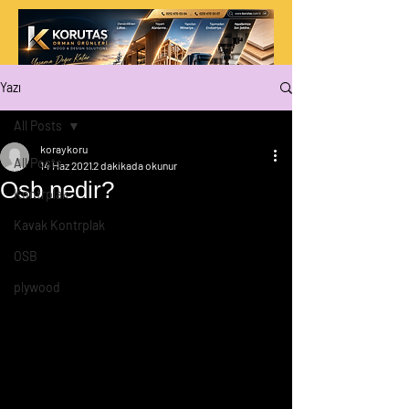
Yazı
All Posts
koraykoru
All Posts
14 Haz 2021
2 dakikada okunur
Osb nedir?
Kontrplak
Kavak Kontrplak
OSB
plywood