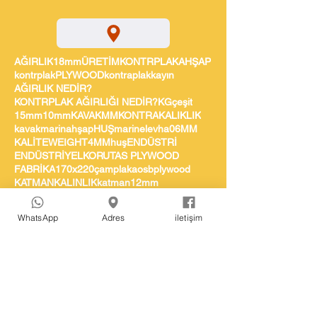
AĞIRLIK
18mm
ÜRETİM
KONTRPLAK
AHŞAP
kontrplak
PLYWOOD
kontraplak
kayın
AĞIRLIK NEDİR?
KONTRPLAK AĞIRLIĞI NEDİR?
KG
çeşit
15mm
10mm
KAVAK
MM
KONTRA
KALIKLIK
kavak
marin
ahşap
HUŞ
marine
levha
06MM
KALİTE
WEIGHT
4MM
huş
ENDÜSTRİ
ENDÜSTRİYEL
KORUTAS PLYWOOD
FABRİKA
170x220
çam
plaka
osb
plywood
KATMAN
KALINLIK
katman
12mm
04 mm su kontrası
Doğal ahşap hpl kontrplak
WhatsApp
Adres
iletişim
3mm kontrplak fiyatları
EBATLAR
M3
122X244
su kontrası
20mm
Akordiyon Kontrplak
12MM
kontrplak fabrikası
inşaat
30MM
egzotik
15 mm
DEZAVANTAJ
kontrplak fiyatları
Marine
09MM
DİRENÇ
Kavak
EN 300
15MM
MALZEME
Egzotik
4mm