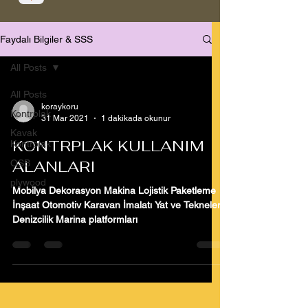
Faydalı Bilgiler & SSS
All Posts
All Posts
koraykoru
Kontrplak
31 Mar 2021
1 dakikada okunur
Kavak
KONTRPLAK KULLANIM
Kontrplak
ALANLARI
OSB
plywood
Mobilya Dekorasyon Makina Lojistik Paketleme
İnşaat Otomotiv Karavan İmalatı Yat ve Tekneler
Denizcilik Marina platformları