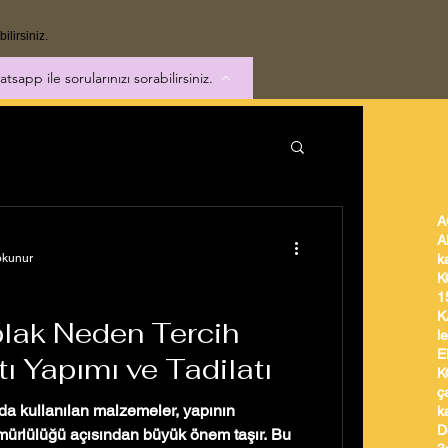
ilirsiniz.
tsapp ile sorularınızı sorabilirsiniz.
A
A
okunur
k
K
1
K
lak Neden Tercih
l
E
tı Yapımı ve Tadilatı
K
ç
nda kullanılan malzemeler, yapının
k
D
ömürlülüğü açısından büyük önem taşır. Bu