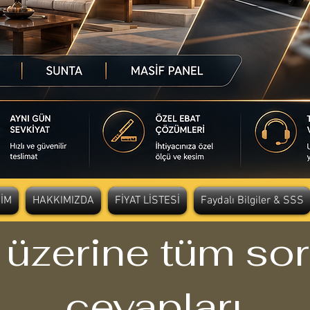
ŞİM
HAKKIMIZDA
FİYAT LİSTESİ
Faydalı Bilgiler & SSS
üzerine tüm sor
cevapları