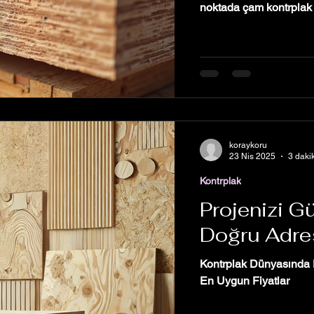
noktada çam kontrplak ,
olarak, inşaat sektörün
gelmiştir. Marine tutkall
sağlamlığı ve çevre dos
yapımında ve tadilatın
avantajını detaylı şekil
koraykoru
23 Nis 2025
3 daki
Kontrplak
Projenizi G
Doğru Adre
Kontrplak Dünyasında D
En Uygun Fiyatlar