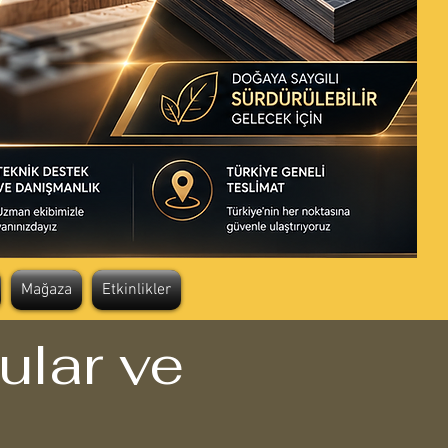
Mağaza
Etkinlikler
ular ve