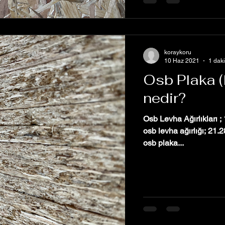
koraykoru
10 Haz 2021
1 dak
Osb Plaka (l
nedir?
Osb Levha Ağırlıkları 
osb levha ağırlığı; 21.28 kg 15mm osb
osb plaka...