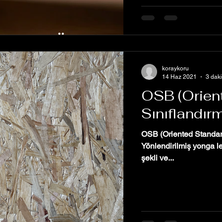
koraykoru
14 Haz 2021
3 dak
OSB (Orien
Sınıflandı
OSB (Oriented Standar
Yönlendirilmiş yonga le
şekli ve...