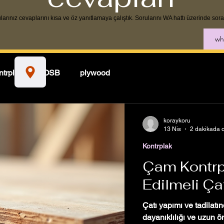
arınız cevaplarını kısa ve öz yanıtlamaya çalıştık. Sorularını WA hattı üzerinde sorab
wha
trplak
OSB
plywood
koraykoru
13 Nis
2 dakikada 
Kontrplak
Çam Kontrp
Edilmeli Ça
Çatı yapımı ve tadilatı
dayanıklılığı ve uzun 