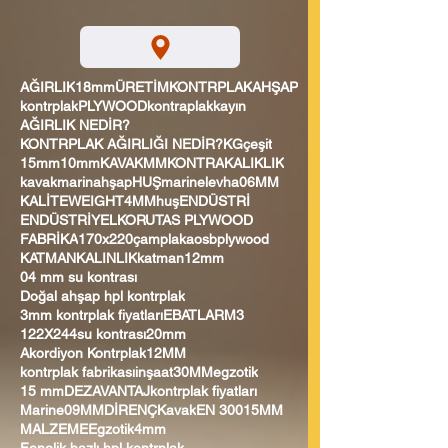
AĞIRLIK
18mm
ÜRETİM
KONTRPLAK
AHŞAP
kontrplak
PLYWOOD
kontraplak
kayın
AĞIRLIK NEDİR?
KONTRPLAK AĞIRLIĞI NEDİR?
KG
çeşit
15mm
10mm
KAVAK
MM
KONTRA
KALIKLIK
kavak
marin
ahşap
HUŞ
marine
levha
06MM
KALİTE
WEIGHT
4MM
huş
ENDÜSTRİ
ENDÜSTRİYEL
KORUTAS PLYWOOD
FABRİKA
170x220
çam
plaka
osb
plywood
KATMAN
KALINLIK
katman
12mm
04 mm su kontrası
Doğal ahşap hpl kontrplak
3mm kontrplak fiyatları
EBATLAR
M3
122X244
su kontrası
20mm
Akordiyon Kontrplak
12MM
kontrplak fabrikası
inşaat
30MM
egzotik
15 mm
DEZAVANTAJ
kontrplak fiyatları
Marine
09MM
DİRENÇ
Kavak
EN 300
15MM
MALZEME
Egzotik
4mm