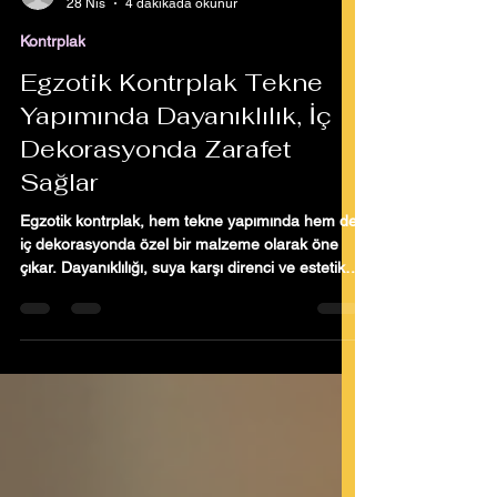
koraykoru
28 Nis
4 dakikada okunur
Kontrplak
Egzotik Kontrplak Tekne
Yapımında Dayanıklılık, İç
Dekorasyonda Zarafet
Sağlar
Egzotik kontrplak, hem tekne yapımında hem de
iç dekorasyonda özel bir malzeme olarak öne
çıkar. Dayanıklılığı, suya karşı direnci ve estetik
görünümü ile tercih edilir. Bu yazıda, egzotik
kontrplak türlerini, teknik özelliklerini, kullanım
alanlarını ve seçim kriterlerini detaylıca
anlatacağım. Böylece projelerinizde doğru
malzemeyi seçmenize yardımcı olacağım.
Egzotik Kontrplak Nedir ve Neden Tercih Edilir?
Egzotik kontrplak, tropikal ve yarı tropikal