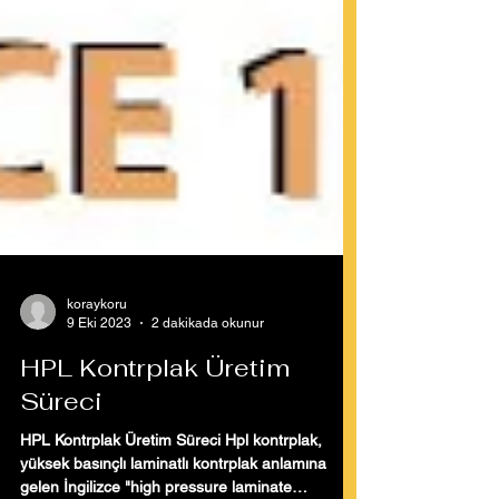
koraykoru
9 Eki 2023
2 dakikada okunur
HPL Kontrplak Üretim
Süreci