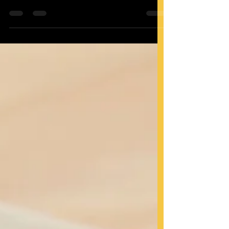
HPL Kontrplak Üretim Süreci Hpl kontrplak,
yüksek basınçlı laminatlı kontrplak anlamına
gelen İngilizce "high pressure laminate
plywood"...