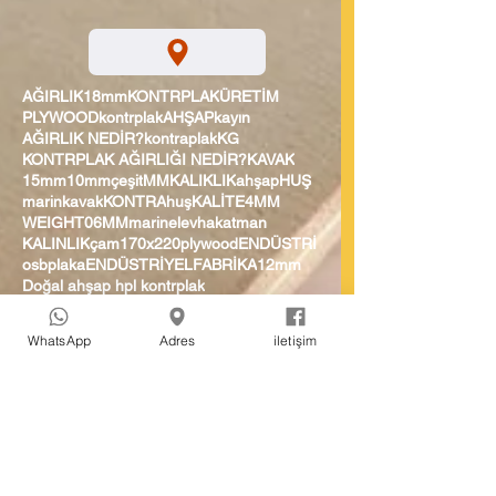
AĞIRLIK
18mm
KONTRPLAK
ÜRETİM
PLYWOOD
kontrplak
AHŞAP
kayın
AĞIRLIK NEDİR?
kontraplak
KG
KONTRPLAK AĞIRLIĞI NEDİR?
KAVAK
15mm
10mm
çeşit
MM
KALIKLIK
ahşap
HUŞ
marin
kavak
KONTRA
huş
KALİTE
4MM
WEIGHT
06MM
marine
levha
katman
KALINLIK
çam
170x220
plywood
ENDÜSTRİ
osb
plaka
ENDÜSTRİYEL
FABRİKA
12mm
Doğal ahşap hpl kontrplak
KORUTAS PLYWOOD
KATMAN
04 mm su kontrası
3mm kontrplak fiyatları
WhatsApp
Adres
iletişim
inşaat
su kontrası
Marine
M3
Akordiyon Kontrplak
20mm
kontrplak fabrikası
kontrplak fiyatları
egzotik
DİRENÇ
EBATLAR
12MM
30MM
122X244
15 mm
DEZAVANTAJ
09MM
karavan
KARAVAN
kalınlık
KARAVAN MOBİLYASI
beyaz kontrplak fiyatları
BIRCH
BOYAMA